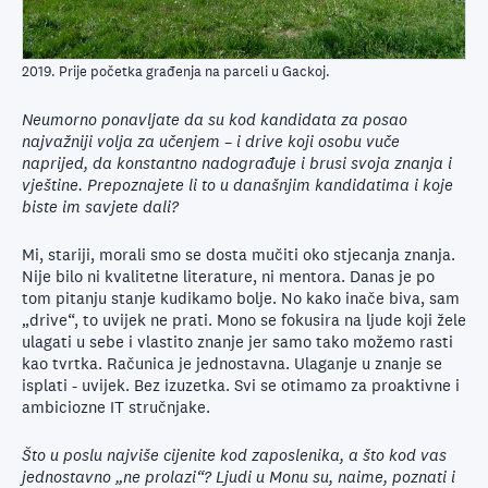
2019. Prije početka građenja na parceli u Gackoj.
Neumorno ponavljate da su kod kandidata za posao
najvažniji volja za učenjem – i drive koji osobu vuče
naprijed, da konstantno nadograđuje i brusi svoja znanja i
vještine. Prepoznajete li to u današnjim kandidatima i koje
biste im savjete dali?
Mi, stariji, morali smo se dosta mučiti oko stjecanja znanja.
Nije bilo ni kvalitetne literature, ni mentora. Danas je po
tom pitanju stanje kudikamo bolje. No kako inače biva, sam
„drive“, to uvijek ne prati. Mono se fokusira na ljude koji žele
ulagati u sebe i vlastito znanje jer samo tako možemo rasti
kao tvrtka. Računica je jednostavna. Ulaganje u znanje se
isplati - uvijek. Bez izuzetka. Svi se otimamo za proaktivne i
ambiciozne IT stručnjake.
Što u poslu najviše cijenite kod zaposlenika, a što kod vas
jednostavno „ne prolazi“? Ljudi u Monu su, naime, poznati i