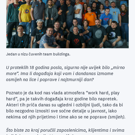
Jedan u nizu čuvenih team buildinga.
U proteklih 18 godina posla, sigurno nije uvijek bilo „mirno
more“. Ima li događaja koji vam i dandanas izmame
osmijeh na lice i poprave i najtmurniji dan?
Poznato je da kod nas vlada atmosfera “work hard, play
hard”, pa je takvih događaja kroz godine bilo napretek.
Akteri tih priča danas su ugledni i ozbiljni ljudi, tako da bi
bilo nezgodno iznositi sve sočne detalje u javnost, iako
nekima od njih prijetimo i time ako se ne poprave
(smijeh)
.
Što biste za kraj poručili zaposlenicima, klijentima i svima