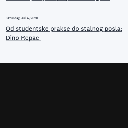
Saturday, Jul 4, 2020
Od studentske prakse do stalnog posla:
Dino Repac
Home
Artificial Intelligence
Products
Software Development
AI Products
Product Design
Stories
DevOps
Quality Assurance
Careers
WE'RE HIRING!
Team Extension