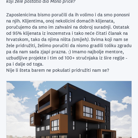
koji žele postatio dio Mono priče?
Zaposlenicima bismo poručili da ih volimo i da smo ponosni
na njih. Klijentima, onoj nekolicini domaćih klijenata,
poručujemo da smo im zahvalni na dobroj suradnji. Ostatak
od 95% klijenata iz inozemstva i tako neće čitati članak na
hrvatskom, tako da njima ništa
(smijeh)
. Svima koji nam se
žele pridružiti, želimo poručiti da nismo gradili toliku zgradu
pa da nam sada zjapi prazna. :) Imamo najbolje mentore,
uzbudljive projekte i tim od 100+ stručnjaka iz šire regije -
pa i dalje od toga.
Nije li šteta barem ne pokušati pridružiti nam se?