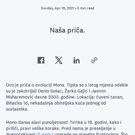
Sunday, Apr 18, 2021 • 5 min read
Naša priča.
Ovo je priča o evoluciji Mona. Tipka se s istog mjesta odakle
su je zakotrljali Denis Sušac, Žarko Gajić i Jasmin
Muharemović davne 2003. godine. Lokacija: čuveni tavan,
Bihaćka 1d, nekadašnja obiteljska kuća jednog od
suvlasnika.
Mono danas slavi punoljetnost! Tvrtka u 18. godini, kako i
priliči, pravi velike korake. Pred nama je preseljenje u
dugoočekivani
IT park
i upgrade na mnogim frontovima. Što