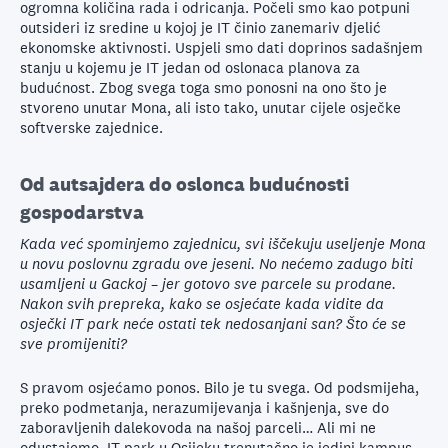
ogromna količina rada i odricanja. Počeli smo kao potpuni
outsideri iz sredine u kojoj je IT činio zanemariv djelić
ekonomske aktivnosti. Uspjeli smo dati doprinos sadašnjem
stanju u kojemu je IT jedan od oslonaca planova za
budućnost. Zbog svega toga smo ponosni na ono što je
stvoreno unutar Mona, ali isto tako, unutar cijele osječke
softverske zajednice.
Od autsajdera do oslonca budućnosti
gospodarstva
Kada već spominjemo zajednicu, svi iščekuju useljenje Mona
u novu poslovnu zgradu ove jeseni. No nećemo zadugo biti
usamljeni u Gackoj – jer gotovo sve parcele su prodane.
Nakon svih prepreka, kako se osjećate kada vidite da
osječki IT park neće ostati tek nedosanjani san? Što će se
sve promijeniti?
S pravom osjećamo ponos. Bilo je tu svega. Od podsmijeha,
preko podmetanja, nerazumijevanja i kašnjenja, sve do
zaboravljenih dalekovoda na našoj parceli… Ali mi ne
odustajemo. IT park u Osijeku trenutačno je jedini kampus