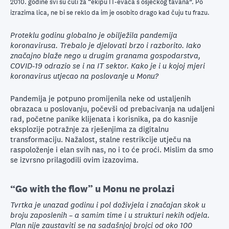
2010. godine svi su čuli za “ekipu IT-evaca s osječkog tavana”. Po
izrazima lica, ne bi se reklo da im je osobito drago kad čuju tu frazu.
Proteklu godinu globalno je obilježila pandemija
koronavirusa. Trebalo je djelovati brzo i razborito. Iako
značajno blaže nego u drugim granama gospodarstva,
COVID-19 odrazio se i na IT sektor. Kako je i u kojoj mjeri
koronavirus utjecao na poslovanje u Monu?
Pandemija je potpuno promijenila neke od ustaljenih
obrazaca u poslovanju, počevši od prebacivanja na udaljeni
rad, početne panike klijenata i korisnika, pa do kasnije
eksplozije potražnje za rješenjima za digitalnu
transformaciju. Nažalost, stalne restrikcije utječu na
raspoloženje i elan svih nas, no i to će proći. Mislim da smo
se izvrsno prilagodili ovim izazovima.
“Go with the flow” u Monu ne prolazi
Tvrtka je unazad godinu i pol doživjela i značajan skok u
broju zaposlenih – a samim time i u strukturi nekih odjela.
Plan nije zaustaviti se na sadašnjoj brojci od oko 100