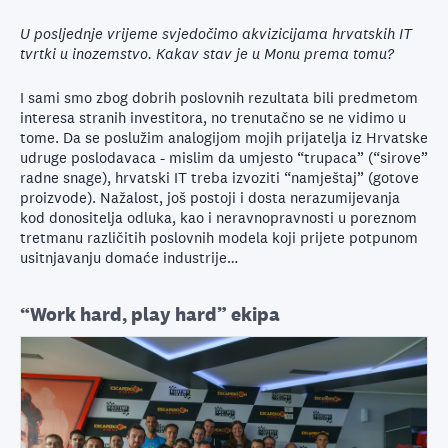
U posljednje vrijeme svjedočimo akvizicijama hrvatskih IT
tvrtki u inozemstvo. Kakav stav je u Monu prema tomu?
I sami smo zbog dobrih poslovnih rezultata bili predmetom
interesa stranih investitora, no trenutačno se ne vidimo u
tome. Da se poslužim analogijom mojih prijatelja iz Hrvatske
udruge poslodavaca - mislim da umjesto “trupaca” (“sirove”
radne snage), hrvatski IT treba izvoziti “namještaj” (gotove
proizvode). Nažalost, još postoji i dosta nerazumijevanja
kod donositelja odluka, kao i neravnopravnosti u poreznom
tretmanu različitih poslovnih modela koji prijete potpunom
usitnjavanju domaće industrije…
“Work hard, play hard” ekipa