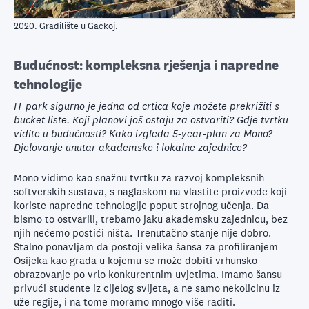
2020. Gradilište u Gackoj.
Budućnost: kompleksna rješenja i napredne
tehnologije
IT park sigurno je jedna od crtica koje možete prekrižiti s
bucket liste. Koji planovi još ostaju za ostvariti? Gdje tvrtku
vidite u budućnosti? Kako izgleda 5-year-plan za Mono?
Djelovanje unutar akademske i lokalne zajednice?
Mono vidimo kao snažnu tvrtku za razvoj kompleksnih
softverskih sustava, s naglaskom na vlastite proizvode koji
koriste napredne tehnologije poput strojnog učenja. Da
bismo to ostvarili, trebamo jaku akademsku zajednicu, bez
njih nećemo postići ništa. Trenutačno stanje nije dobro.
Stalno ponavljam da postoji velika šansa za profiliranjem
Osijeka kao grada u kojemu se može dobiti vrhunsko
obrazovanje po vrlo konkurentnim uvjetima. Imamo šansu
privući studente iz cijelog svijeta, a ne samo nekolicinu iz
uže regije, i na tome moramo mnogo više raditi.