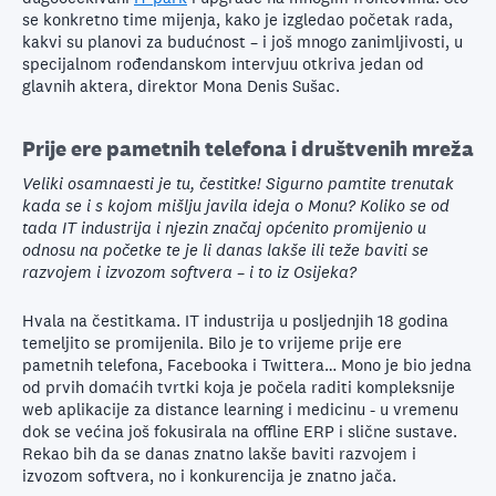
se konkretno time mijenja, kako je izgledao početak rada,
kakvi su planovi za budućnost – i još mnogo zanimljivosti, u
specijalnom rođendanskom intervjuu otkriva jedan od
glavnih aktera, direktor Mona Denis Sušac.
Prije ere pametnih telefona i društvenih mreža
Veliki osamnaesti je tu, čestitke! Sigurno pamtite trenutak
kada se i s kojom mišlju javila ideja o Monu? Koliko se od
tada IT industrija i njezin značaj općenito promijenio u
odnosu na početke te je li danas lakše ili teže baviti se
razvojem i izvozom softvera – i to iz Osijeka?
Hvala na čestitkama. IT industrija u posljednjih 18 godina
temeljito se promijenila. Bilo je to vrijeme prije ere
pametnih telefona, Facebooka i Twittera… Mono je bio jedna
od prvih domaćih tvrtki koja je počela raditi kompleksnije
web aplikacije za distance learning i medicinu - u vremenu
dok se većina još fokusirala na offline ERP i slične sustave.
Rekao bih da se danas znatno lakše baviti razvojem i
izvozom softvera, no i konkurencija je znatno jača.